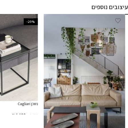
עיצובים נוספים
-20%
נשכן Cagliari
₪
1,190
₪
1,490
הוספה לסל