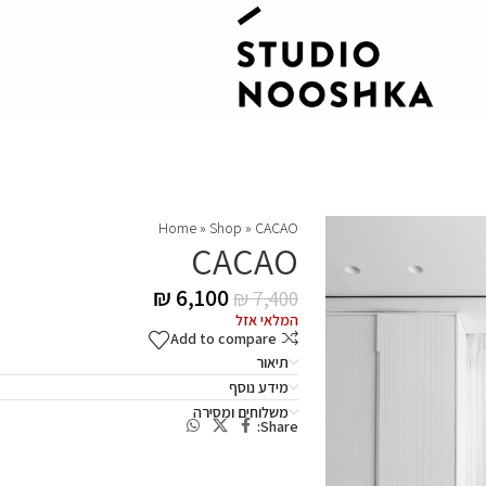
Home
»
Shop
»
CACAO
CACAO
₪
6,100
₪
7,400
המלאי אזל
Add to compare
תיאור
מידע נוסף
משלוחים ומסירה
Share: