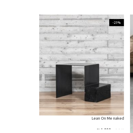
-23%
-23%
Lean On Me
Lean On Me naked
₪
1,950
₪
2,535
₪
1,800
₪
2,340