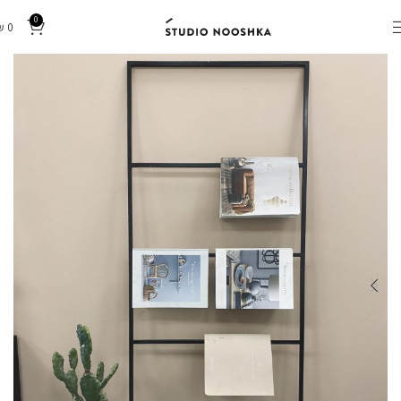
0
₪
0