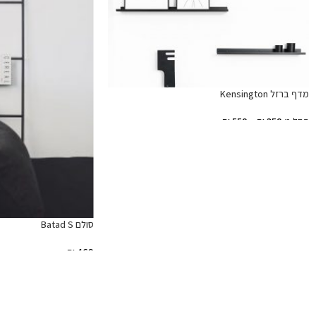
מדף ברזל Kensington
החל מ
350
₪
–
550
₪
בחר אפשרויות
סולם Batad S
₪
469
הוספה לסל