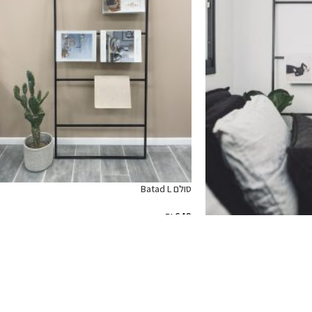
סולם Batad L
₪
649
הוספה לסל