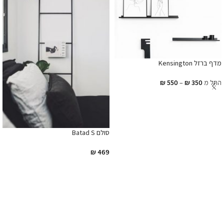
מדף ברזל Kensington
החל מ
350
₪
–
550
₪
בחר אפשרויות
סולם Batad S
₪
469
הוספה לסל