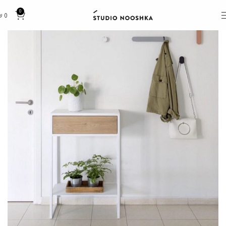
0
₪
0