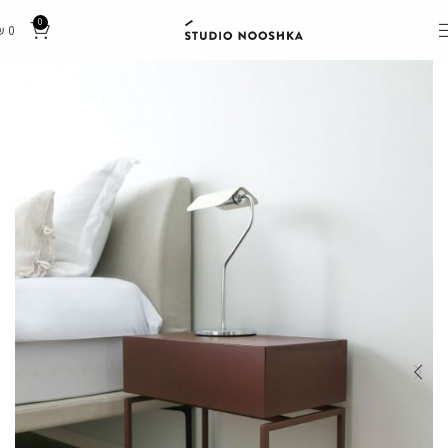
0
₪
0