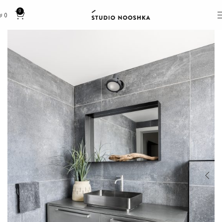
0
₪
0