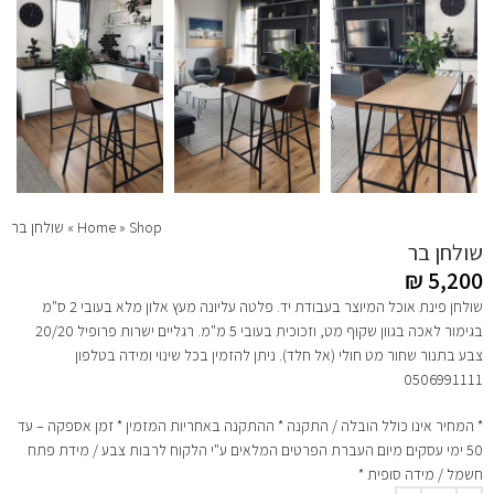
Shop
»
Home
»
שולחן בר
שולחן בר
₪
5,200
שולחן פינת אוכל המיוצר בעבודת יד. פלטה עליונה מעץ אלון מלא בעובי 2 ס"מ
בגימור לאכה בגוון שקוף מט, וזכוכית בעובי 5 מ"מ. רגליים ישרות פרופיל 20/20
צבע בתנור שחור מט חולי (אל חלד). ניתן להזמין בכל שינוי ומידה בטלפון
0506991111
* המחיר אינו כולל הובלה / התקנה * ההתקנה באחריות המזמין * זמן אספקה – עד
50 ימי עסקים מיום העברת הפרטים המלאים ע"י הלקוח לרבות צבע / מידת פתח
חשמל / מידה סופית *