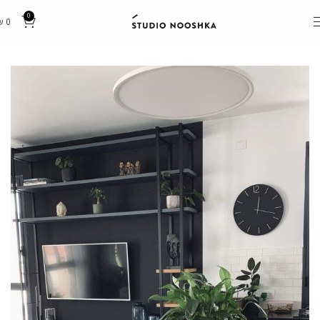
0
₪
0