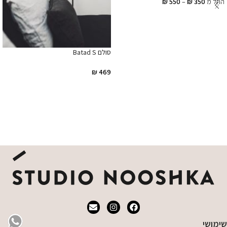
החל מ
350
₪
–
550
₪
בחר אפשרויות
סולם Batad S
₪
469
הוספה לסל
שימושי