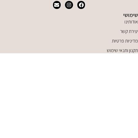
שימושי
אודותינו
יצירת קשר
מדיניות פרטיות
תקנון ותנאי שימוש
מדיניות משלוחים
ימים א-ה 9:00 עד 16:00
יום שישי 9:00 עד 13:30
סטודיו נושקה בוייז | קיבוץ געש
077-8051469
Studio@nooshka.co.il
כל הזכויות שמורות לסטודיו נושקה © 2025