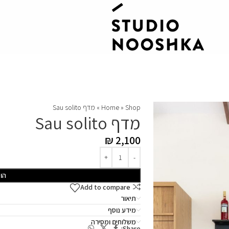
Shop
»
Home
»
מדף Sau solito
מדף Sau solito
₪
2,100
הו
Add to compare
תיאור
מידע נוסף
משלוחים ומסירה
Share: