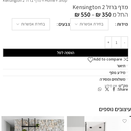
Shop
»
Home
»
מדף ברזל Kensington 2
מדף ברזל Kensington 2
החל מ
350
₪
–
550
₪
מידות
צבעים
הוספה לסל
Add to compare
תיאור
מידע נוסף
משלוחים ומסירה
מק"ט:
אין מידע
Share:
עיצובים נוספים