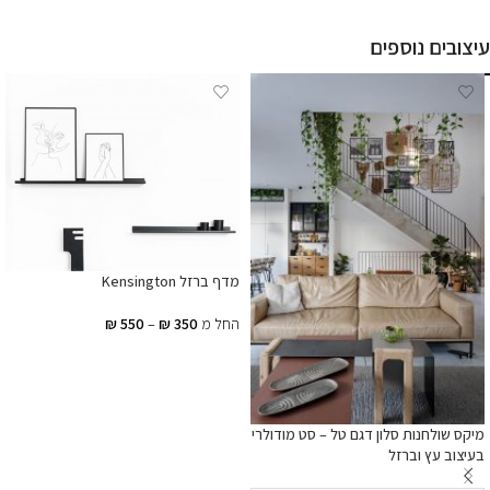
עיצובים נוספים
מדף ברזל Kensington
החל מ
350
₪
–
550
₪
בחר אפשרויות
מיקס שולחנות סלון דגם טל – סט מודולרי
בעיצוב עץ וברזל