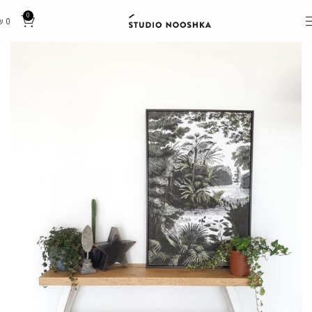
0
₪
0