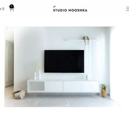
0
₪
0