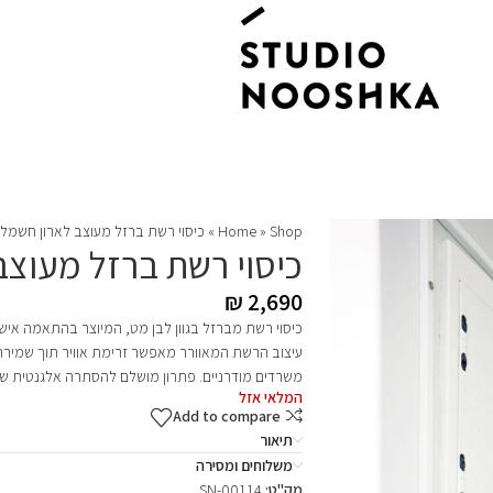
Shop
»
Home
»
כיסוי רשת ברזל מעוצב לארון חשמל
כיסוי רשת ברזל מעוצב
₪
2,690
כיסוי רשת מברזל בגוון לבן מט, המיוצר בהתאמה אי
עיצוב הרשת המאוורר מאפשר זרימת אוויר תוך שמירה 
משרדים מודרניים. פתרון מושלם להסתרה אלגנטית של
המלאי אזל
Add to compare
תיאור
משלוחים ומסירה
מק"ט:
SN-00114