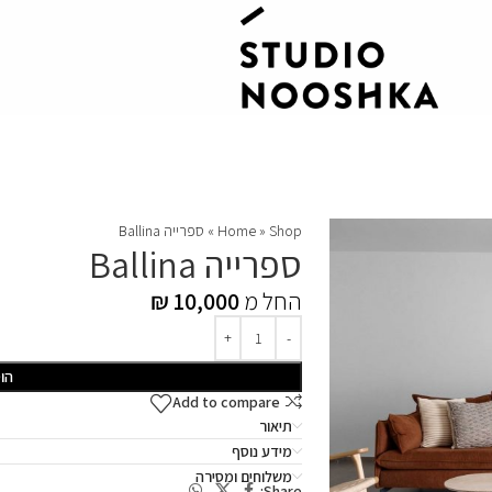
Shop
»
Home
»
ספרייה Ballina
ספרייה Ballina
החל מ
10,000
₪
הו
Add to compare
תיאור
מידע נוסף
משלוחים ומסירה
Share: