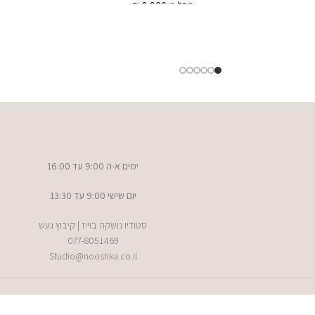
החל מ
8,900
₪
מידע נוסף
ימים א-ה 9:00 עד 16:00
יום שישי 9:00 עד 13:30
סטודיו נושקה בוייז | קיבוץ געש
077-8051469
Studio@nooshka.co.il