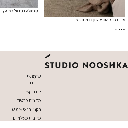
קונסולה דגם טל רגל עץ
שידת צד מיטה שולחן ברזל גולמי
₪
2,990
₪
3,400
הוספה לסל
₪
1,900
הוספה לסל
שימושי
אודותינו
יצירת קשר
מדיניות פרטיות
תקנון ותנאי שימוש
מדיניות משלוחים
כל הזכויות שמורות לסטודיו נושקה © 2025