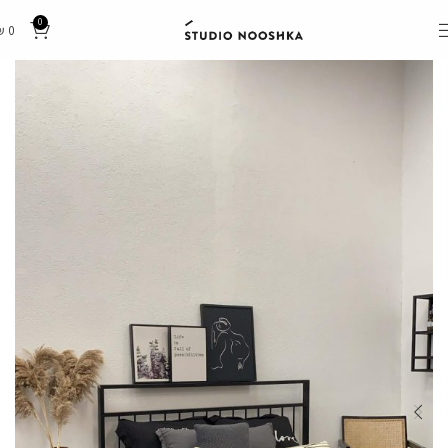
0
₪
0