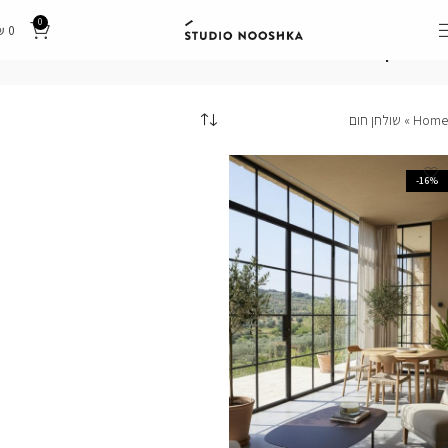
0
₪
0
שולחן חום
Home
»
שולחן חום
-16%