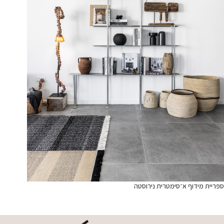
ספריית מידוף א־סימטרית נירוסטה
מידע נוסף