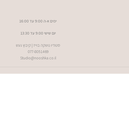
ימים א-ה 9:00 עד 16:00
יום שישי 9:00 עד 13:30
סטודיו נושקה בוייז | קיבוץ געש
077-8051469
Studio@nooshka.co.il