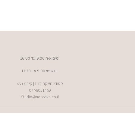
ימים א-ה 9:00 עד 16:00
יום שישי 9:00 עד 13:30
סטודיו נושקה בוייז | קיבוץ געש
077-8051469
Studio@nooshka.co.il