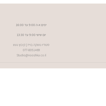
ימים א-ה 9:00 עד 16:00
יום שישי 9:00 עד 13:30
סטודיו נושקה בוייז | קיבוץ געש
077-8051469
Studio@nooshka.co.il