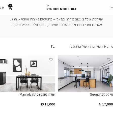
0
₪
0
שולחנות אוכל
שולחנות
אוכל
בעיצוב
מודרני
וקלאסי –
מתאימים
לאירוח
יומיומי
או
חגיגי.
עשויים
חומרים
איכותיים,
משלבים
עמידות,
פונקציונליות
וסטייל
מוקפד.
Home
»
שולחנות
»
שולחנות אוכל
שולחן אוכל נפתח Manrola
אי למטבח Seoul
₪
11,000
₪
17,000
הוספה לסל
הוספה לסל