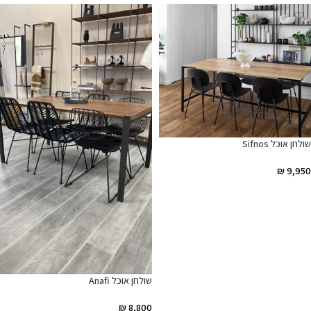
שולחן אוכל Sifnos
₪
9,950
הוספה לסל
שולחן אוכל Anafi
₪
8,800