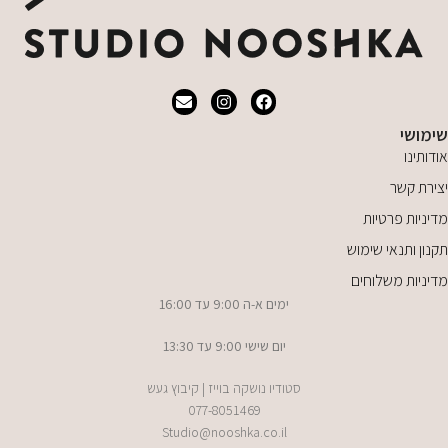
שימושי
אודותינו
יצירת קשר
מדיניות פרטיות
תקנון ותנאי שימוש
מדיניות משלוחים
ימים א-ה 9:00 עד 16:00
יום שישי 9:00 עד 13:30
סטודיו נושקה בוייז | קיבוץ געש
077-8051469
Studio@nooshka.co.il