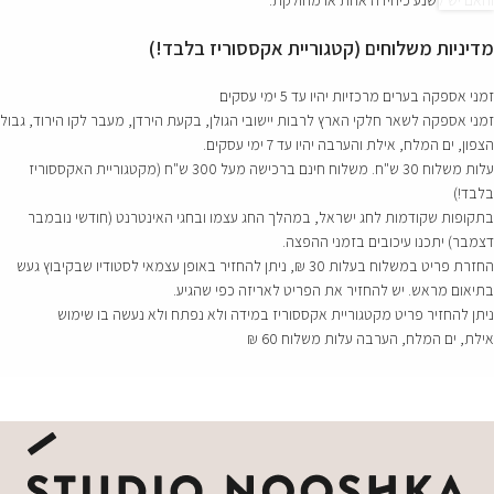
והאם יש לשנע כיחידה אחת או מחולקת.
מדיניות משלוחים (קטגוריית אקססוריז בלבד!)
זמני אספקה בערים מרכזיות יהיו עד 5 ימי עסקים
זמני אספקה לשאר חלקי הארץ לרבות יישובי הגולן, בקעת הירדן, מעבר לקו הירוד, גבול
הצפון, ים המלח, אילת והערבה יהיו עד 7 ימי עסקים.
עלות משלוח 30 ש"ח. משלוח חינם ברכישה מעל 300 ש"ח (מקטגוריית האקססוריז
בלבד!)
בתקופות שקודמות לחג ישראל, במהלך החג עצמו ובחגי האינטרנט (חודשי נובמבר
דצמבר) יתכנו עיכובים בזמני ההפצה.
החזרת פריט במשלוח בעלות 30 ₪, ניתן להחזיר באופן עצמאי לסטודיו שבקיבוץ געש
בתיאום מראש. יש להחזיר את הפריט לאריזה כפי שהגיע.
ניתן להחזיר פריט מקטגוריית אקססוריז במידה ולא נפתח ולא נעשה בו שימוש
אילת, ים המלח, הערבה עלות משלוח 60 ₪