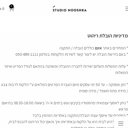
0
₪
0
מדיניות הובלת ריהוט
* המחירים באתר
אינם
כוללים הובלה / התקנה
* באם נדרשת הובלה יש ליצור קשר לשירות הלקוחות בטלפון 050-699-1111
* עלות המשלוח תשלום ישירות לחברה ההובלה ומשתנה בהתאם לגודל הפריט ואיזור
המשלוח
* זמן אספקה – עד 50 ימי עסקים מיום העברת הפרטים המלאים ע"י הלקוח לרבות צבע
/ מידת פתח חשמל / מידה סופית
* ניתן לאסוף עצמאית מהסטודיו בקיבוץ געש בימים א'-ה' בשעות 08:30-16:00 בתיאום
מראש
* במקרים של איסוף עצמי הובלה/התקנה באחריות המזמין בלבד
*כניסת הרהיט לבית היא על הלקוח ובאחריותו איך והאם יכול הריהוט להכנס לבית,