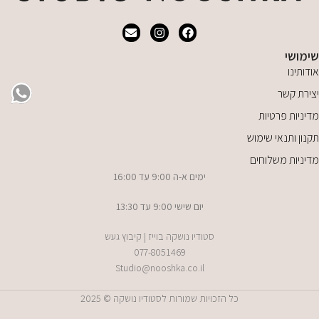
שימושי
אודותינו
יצירת קשר
מדיניות פרטיות
תקנון ותנאי שימוש
מדיניות משלוחים
ימים א-ה 9:00 עד 16:00
יום שישי 9:00 עד 13:30
סטודיו נושקה בוייז | קיבוץ געש
077-8051469
Studio@nooshka.co.il
כל הזכויות שמורות לסטודיו נושקה © 2025